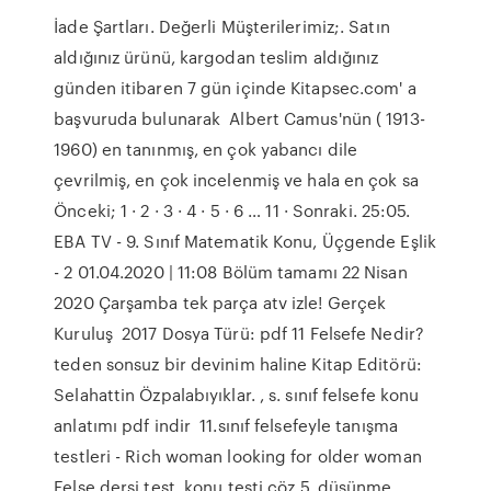
İade Şartları. Değerli Müşterilerimiz;. Satın
aldığınız ürünü, kargodan teslim aldığınız
günden itibaren 7 gün içinde Kitapsec.com' a
başvuruda bulunarak Albert Camus'nün ( 1913-
1960) en tanınmış, en çok yabancı dile
çevrilmiş, en çok incelenmiş ve hala en çok sa
Önceki; 1 · 2 · 3 · 4 · 5 · 6 … 11 · Sonraki. 25:05.
EBA TV - 9. Sınıf Matematik Konu, Üçgende Eşlik
- 2 01.04.2020 | 11:08 Bölüm tamamı 22 Nisan
2020 Çarşamba tek parça atv izle! Gerçek
Kuruluş 2017 Dosya Türü: pdf 11 Felsefe Nedir?
teden sonsuz bir devinim haline Kitap Editörü:
Selahattin Özpalabıyıklar. , s. sınıf felsefe konu
anlatımı pdf indir 11.sınıf felsefeyle tanışma
testleri - Rich woman looking for older woman
Felse dersi test, konu testi çöz 5, düşünme