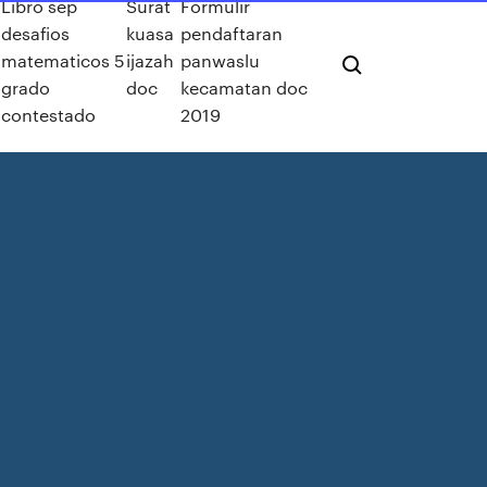
Libro sep
Surat
Formulir
desafios
kuasa
pendaftaran
matematicos 5
ijazah
panwaslu
grado
doc
kecamatan doc
contestado
2019