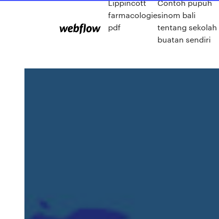
Lippincott
Contoh pupuh
farmacologie
sinom bali
pdf
tentang sekolah
buatan sendiri