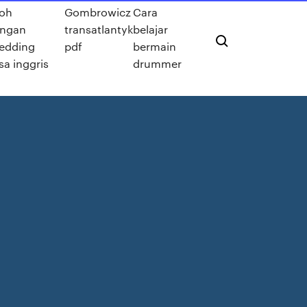
oh
Gombrowicz
Cara
ngan
transatlantyk
belajar
edding
pdf
bermain
a inggris
drummer