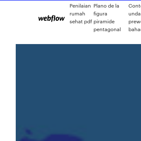
Penilaian
Plano de la
Cont
rumah
figura
unda
sehat pdf
piramide
prew
pentagonal
bahas