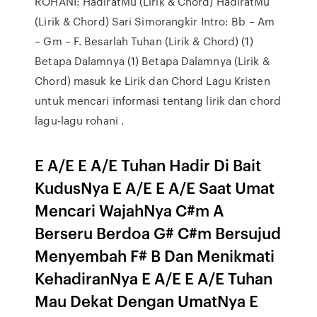
ROHANI: HadiratMu (Lirik & Chord) HadiratMu
(Lirik & Chord) Sari Simorangkir Intro: Bb – Am
– Gm – F. Besarlah Tuhan (Lirik & Chord) (1)
Betapa Dalamnya (1) Betapa Dalamnya (Lirik &
Chord) masuk ke Lirik dan Chord Lagu Kristen
untuk mencari informasi tentang lirik dan chord
lagu-lagu rohani .
E A/E E A/E Tuhan Hadir Di Bait
KudusNya E A/E E A/E Saat Umat
Mencari WajahNya C#m A
Berseru Berdoa G# C#m Bersujud
Menyembah F# B Dan Menikmati
KehadiranNya E A/E E A/E Tuhan
Mau Dekat Dengan UmatNya E