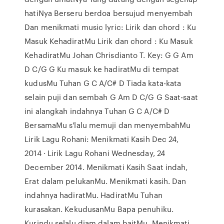
hatiNya Berseru berdoa bersujud menyembah
Dan menikmati music lyric: Lirik dan chord : Ku
Masuk KehadiratMu Lirik dan chord : Ku Masuk
KehadiratMu Johan Chrisdianto T. Key: G G Am
D C/G G Ku masuk ke hadiratMu di tempat
kudusMu Tuhan G C A/C# D Tiada kata-kata
selain puji dan sembah G Am D C/G G Saat-saat
ini alangkah indahnya Tuhan G C A/C# D
BersamaMu s'lalu memuji dan menyembahMu
Lirik Lagu Rohani: Menikmati Kasih Dec 24,
2014 · Lirik Lagu Rohani Wednesday, 24
December 2014. Menikmati Kasih Saat indah,
Erat dalam pelukanMu. Menikmati kasih. Dan
indahnya hadiratMu. HadiratMu Tuhan
kurasakan. KekudusanMu Bapa penuhiku.
Kurindu selalu diam dalam baitMu. Menikmati