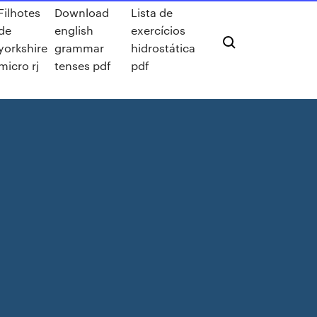
Filhotes
Download
Lista de
de
english
exercícios
yorkshire
grammar
hidrostática
micro rj
tenses pdf
pdf