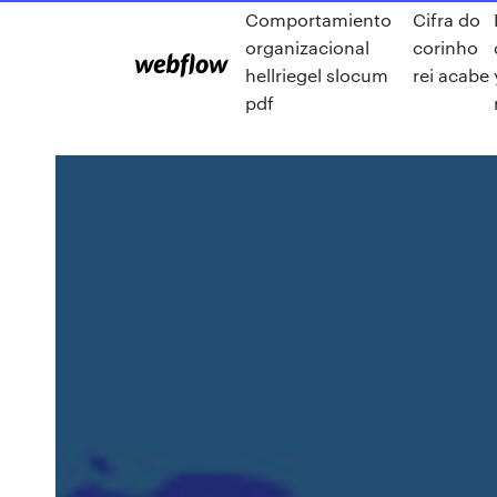
Comportamiento
Cifra do
organizacional
corinho
hellriegel slocum
rei acabe
pdf